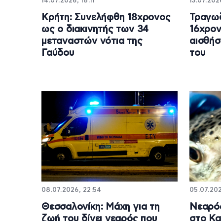
14.07.2026, 18:11
13.07.202
Κρήτη: Συνελήφθη 18χρονος
Τραγωδ
ως ο διακινητής των 34
16χρον
μεταναστών νότια της
αισθήσ
Γαύδου
του
08.07.2026, 22:54
05.07.202
Θεσσαλονίκη: Μάχη για τη
Νεαρός
ζωή του δίνει νεαρός που
στο Κα