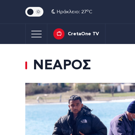
o
Ηράκλειο: 27
C
CretaOne TV
ΝΕΑΡΟΣ