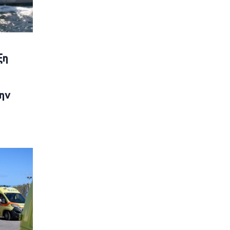
ξη
ην