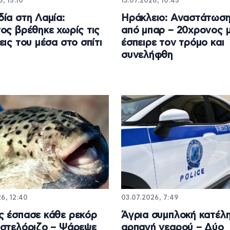
6, 15:10
13.07.2026, 10:45
ία στη Λαμία:
Ηράκλειο: Αναστάτωσ
ος βρέθηκε χωρίς τις
από μπαρ – 20χρονος 
εις του μέσα στο σπίτι
έσπειρε τον τρόμο και
συνελήφθη
6, 12:40
03.07.2026, 7:49
 έσπασε κάθε ρεκόρ
Άγρια συμπλοκή κατέλη
στελόριζο – Ψάρεψε
αρπαγή νεαρού – Δύο