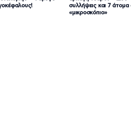
γοκέφαλους!
συλλήψεις και 7 άτομα
«μικροσκόπιο»