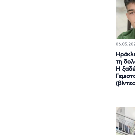
06.05.202
Ηράκλε
τη δολ
Η ξαδέ
Γεμιστ
(βίντεο