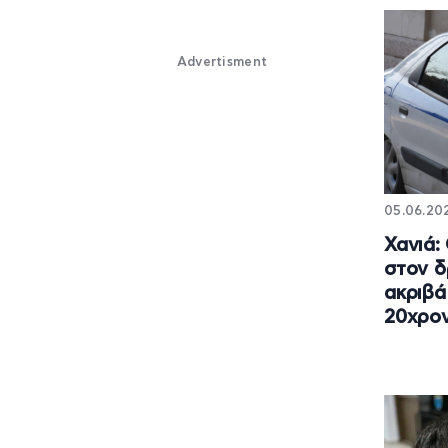
Advertisment
05.06.202
Χανιά: 
στον δ
ακριβά
20χρο