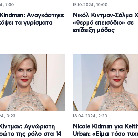
4, 7:30
15.10.2024, 10:00
 Kindman: Αναγκάστηκε
Νικόλ Κιντμαν-Σάλμα Χ
κόψει τα γυρίσματα
«θερμό επεισόδιο» σε
επίδειξη μόδας
4, 0:23
18.04.2024, 2:20
Κίντμαν: Αγνώριστη
Nicole Kidman για Keit
ρώτο της ρόλο στα 14
Urban: «Είμαι τόσο τυχ