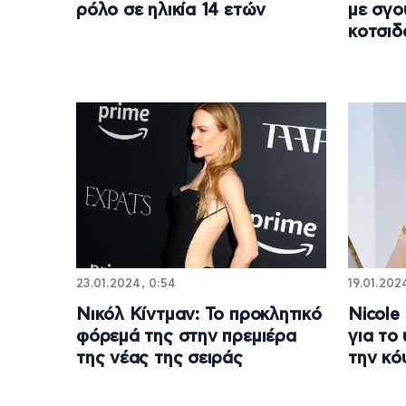
ρόλο σε ηλικία 14 ετών
με σγο
κοτσιδ
23.01.2024, 0:54
19.01.202
Νικόλ Κίντμαν: Το προκλητικό
Νicole
φόρεμά της στην πρεμιέρα
για το
της νέας της σειράς
την κό