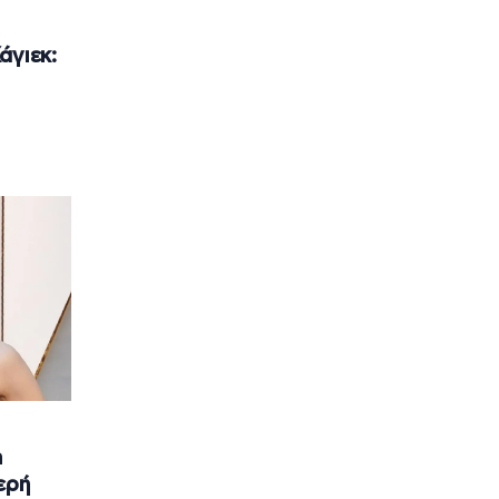
άγιεκ:
h
ερή