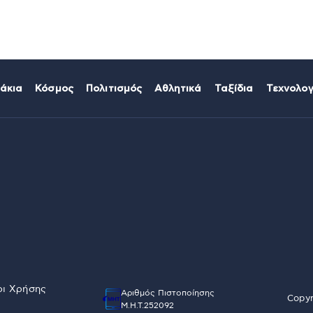
άκια
Κόσμος
Πολιτισμός
Αθλητικά
Ταξίδια
Τεχνολογ
ι Χρήσης
Αριθμός Πιστοποίησης
Copyr
Μ.Η.Τ.252092