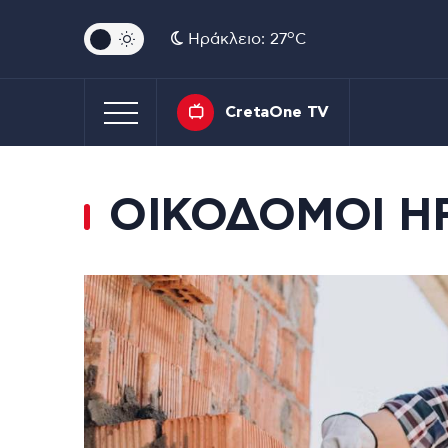
o
Ηράκλειο: 27
C
CretaOne TV
ΟΙΚΟΔΟΜΟΙ Η