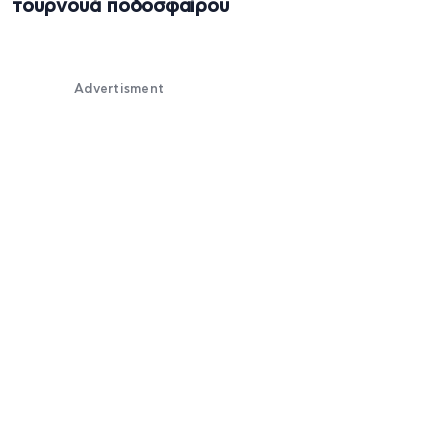
τουρνουά ποδοσφαίρου
Advertisment