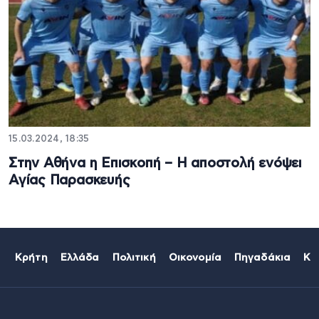
15.03.2024, 18:35
Στην Αθήνα η Επισκοπή – Η αποστολή ενόψει
Αγίας Παρασκευής
Κρήτη
Ελλάδα
Πολιτική
Οικονομία
Πηγαδάκια
Κό