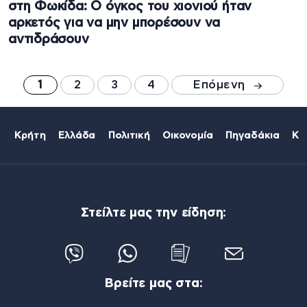
στη Φωκίδα: Ο όγκος του χιονιού ήταν
αρκετός για να μην μπορέσουν να
αντιδράσουν
1
2
3
4
Επόμενη
Κρήτη
Ελλάδα
Πολιτική
Οικονομία
Πηγαδάκια
Κό
Στείλτε μας την είδηση:
Βρείτε μας στα: