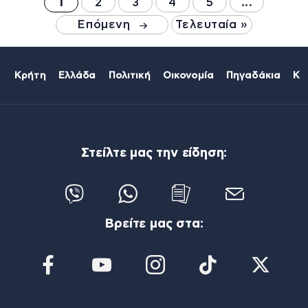
1
2
3
4
5
...
Επόμενη
Τελευταία »
Κρήτη
Ελλάδα
Πολιτική
Οικονομία
Πηγαδάκια
Κό
Στείλτε μας την είδηση:
Βρείτε μας στα: