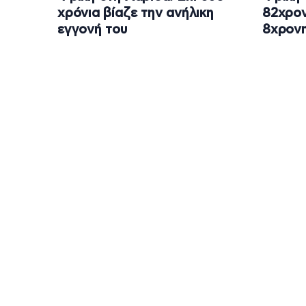
χρόνια βίαζε την ανήλικη
82χρον
εγγονή του
8χρονη