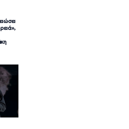
ειώσει
ρειά»,
άκη