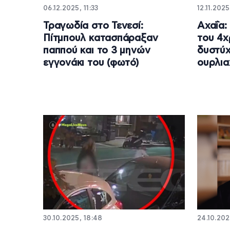
06.12.2025, 11:33
12.11.2025
Τραγωδία στο Τενεσί:
Αχαΐα:
Πίτμπουλ κατασπάραξαν
του 4χ
παππού και το 3 μηνών
δυστύ
εγγονάκι του (φωτό)
ουρλια
30.10.2025, 18:48
24.10.202