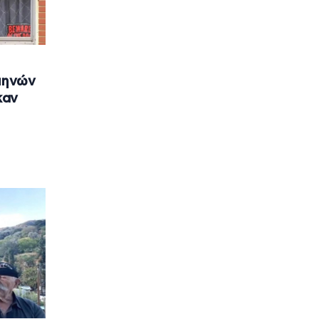
 μηνών
καν