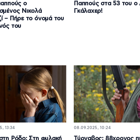
παππούς ο
Παππούς στα 53 του ο 
σμένος Νικολά
Γκάλαχερ!
ί – Πήρε το όνομά του
νός του
5, 13:34
08.09.2025, 10:24
στη Ρόδο: Στη φυλακή
Τύρναβος: 88χρονος π