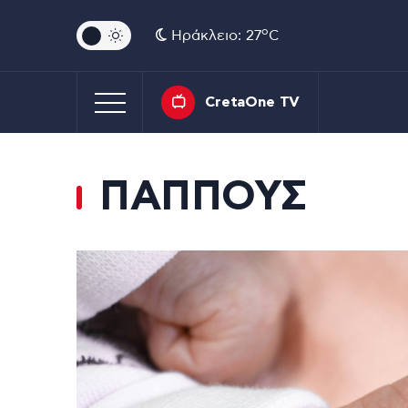
o
Ηράκλειο: 27
C
CretaOne TV
ΠΑΠΠΟΥΣ