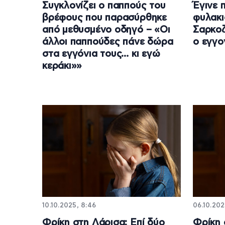
Συγκλονίζει ο παππούς του
Έγινε 
βρέφους που παρασύρθηκε
φυλακι
από μεθυσμένο οδηγό – «Οι
Σαρκοζ
άλλοι παππούδες πάνε δώρα
ο εγγο
στα εγγόνια τους… κι εγώ
κεράκι»»
10.10.2025, 8:46
06.10.202
Φρίκη στη Λάρισα: Επί δύο
Φρίκη 