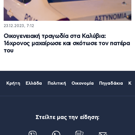
23.12.2023, 7:12
Οικογενειακή τραγωδία στα Καλύβια:
16χρονος μαχαίρωσε και σκότωσε τον πατέρα
του
Κρήτη
Ελλάδα
Πολιτική
Οικονομία
Πηγαδάκια
Κό
Στείλτε μας την είδηση: