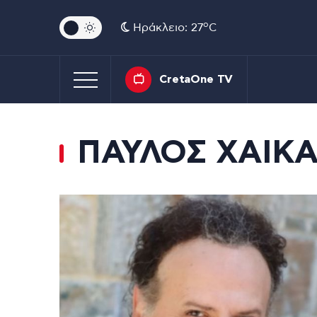
o
Ηράκλειο: 27
C
CretaOne TV
ΠΑΥΛΟΣ ΧΑΙΚ