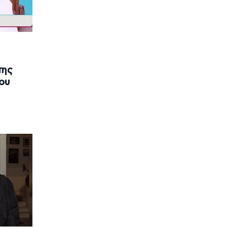
της
μου