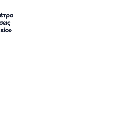
Πέτρο
σεις
είο»