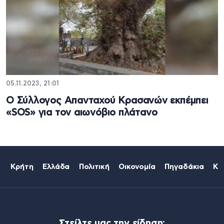
05.11.2023, 21:01
Ο Σύλλογος Απανταχού Κρασανών εκπέμπει
«SOS» για τον αιωνόβιο πλάτανο
Κρήτη
Ελλάδα
Πολιτική
Οικονομία
Πηγαδάκια
Κό
Στείλτε μας την είδηση: