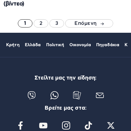
(βίντεο)
1
2
3
Επόμενη
Κρήτη
Ελλάδα
Πολιτική
Οικονομία
Πηγαδάκια
Κό
Στείλτε μας την είδηση:
Βρείτε μας στα: