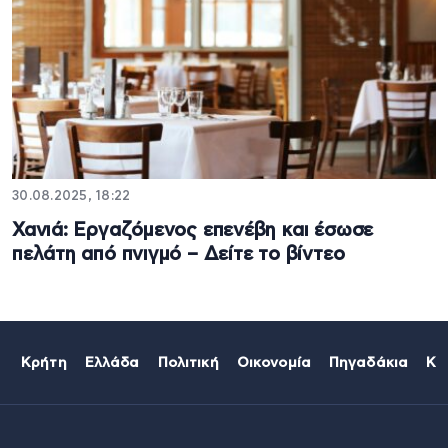
30.08.2025, 18:22
Χανιά: Eργαζόμενος επενέβη και έσωσε
πελάτη από πνιγμό – Δείτε το βίντεο
Κρήτη
Ελλάδα
Πολιτική
Οικονομία
Πηγαδάκια
Κό