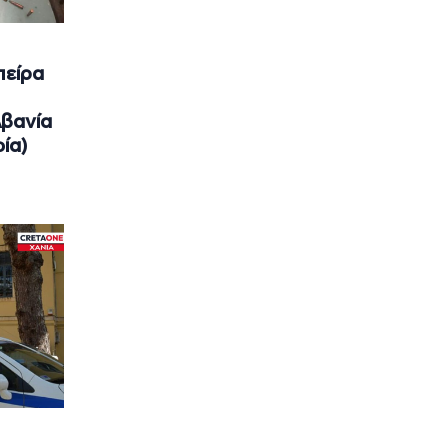
πείρα
λβανία
ία)