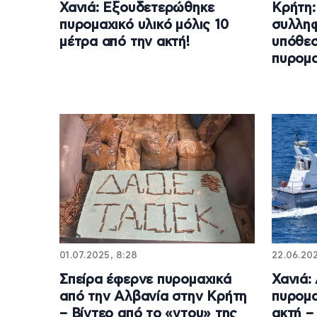
Χανιά: Εξουδετερώθηκε
Κρήτη:
πυρομαχικό υλικό μόλις 10
συλληφ
μέτρα από την ακτή!
υπόθεσ
πυρομα
01.07.2025, 8:28
22.06.202
Σπείρα έφερνε πυρομαχικά
Χανιά:
από την Αλβανία στην Κρήτη
πυρομα
– Βίντεο από το «ντου» της
ακτή –