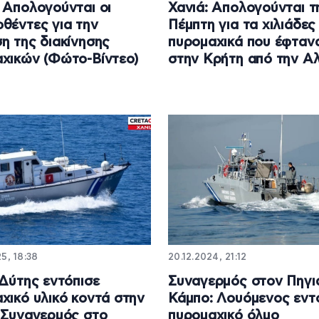
 Απολογούνται οι
Χανιά: Απολογούνται τ
θέντες για την
Πέμπτη για τα χιλιάδες
η της διακίνησης
πυρομαχικά που έφταν
χικών (Φώτο-Βίντεο)
στην Κρήτη από την Α
5, 18:38
20.12.2024, 21:12
 Δύτης εντόπισε
Συναγερμός στον Πηγι
χικό υλικό κοντά στην
Κάμπο: Λουόμενος εντ
 Συναγερμός στο
πυρομαχικό όλμο