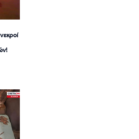
 νεκροί
ών!