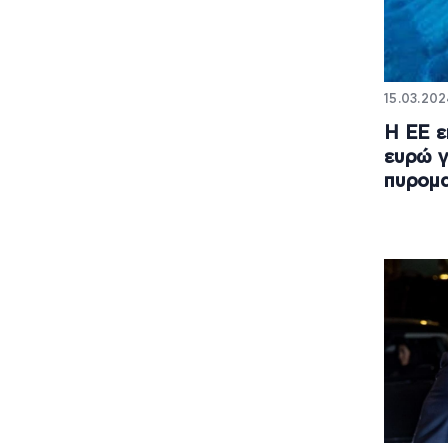
15.03.202
Η ΕΕ ε
ευρώ γ
πυρομα