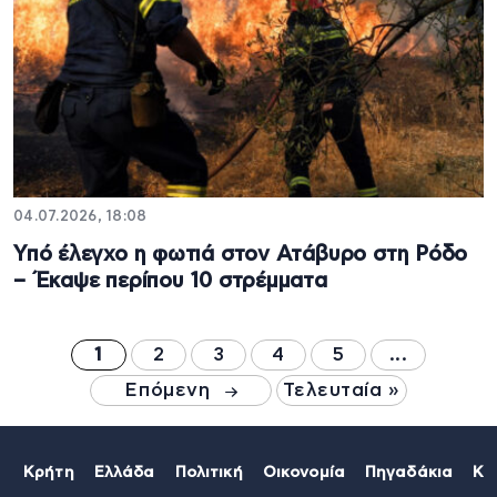
04.07.2026, 18:08
Υπό έλεγχο η φωτιά στον Ατάβυρο στη Ρόδο
– Έκαψε περίπου 10 στρέμματα
1
2
3
4
5
...
Επόμενη
Τελευταία »
Κρήτη
Ελλάδα
Πολιτική
Οικονομία
Πηγαδάκια
Κό