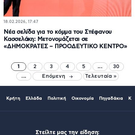
18.02.2026, 17:47
Νέα σελίδα για το κόμμα του Στέφανου
Κασσελάκη: Μετονομάζεται σε
«ΔΗΜΟΚΡΑΤΕΣ – ΠΡΟΟΔΕΥΤΙΚΟ ΚΕΝΤΡΟ»
1
2
3
4
5
...
30
...
Επόμενη
Τελευταία »
Κρήτη
Ελλάδα
Πολιτική
Οικονομία
Πηγαδάκια
Κό
Στείλτε μας την είδηση: