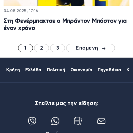
04.08.2025, 17:16
Στη Φενέρμπαχτσε ο Μπράντον Μπόστον για
έναν χρόνο
1
2
3
Επόμενη
Κρήτη
Ελλάδα
Πολιτική
Οικονομία
Πηγαδάκια
Κό
Στείλτε μας την είδηση: