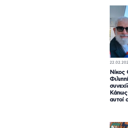
22.02.20
Νίκος 
Φιλιππί
συνεχί
Κάπως 
αυτοί 