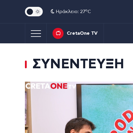
o
Ηράκλειο: 27
C
CretaOne TV
ΣΥΝΕΝΤΕΥΞΗ