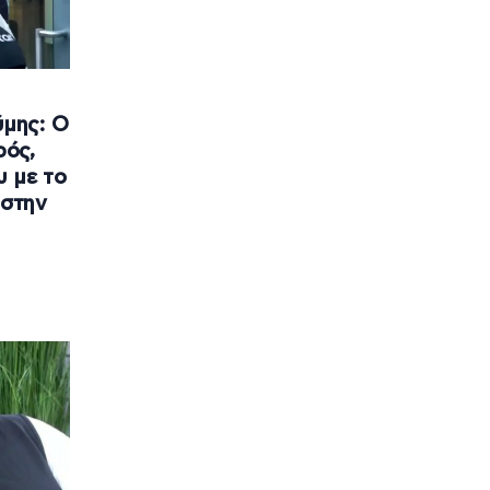
μης: Ο
ρός,
υ με το
 στην