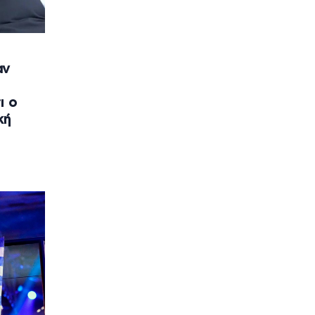
αν
ι ο
κή