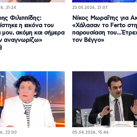
6, 21:24
23.05.2026, 21:07
ης Φιλιππίδης:
Νίκος Μωραΐτης για Α
ίστηκε η εικόνα του
«Χάλασαν το Ferto στ
 μου, ακόμη και σήμερα
παρουσίαση του…Έτρε
ν αναγνωρίζω»
τον Βέγγο»
)
6, 22:00
05.04.2026, 15:46