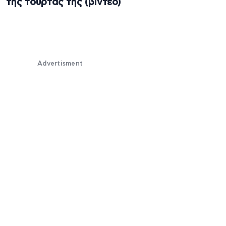
της τούρτας της (βίντεο)
Advertisment