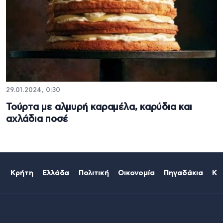
29.01.2024, 0:30
Τούρτα με αλμυρή καραμέλα, καρύδια και
αχλάδια ποσέ
Κρήτη
Ελλάδα
Πολιτική
Οικονομία
Πηγαδάκια
Κό