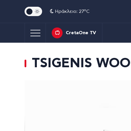
o
Ηράκλειο: 27
C
CretaOne TV
TSIGENIS WO