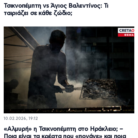
Τσικνοπέμπτη vs Άγιος Βαλεντίνος: Τι
ταιριάζει σε κάθε ζώδιο;
10.02.2026, 19:12
«Αλμυρή» η Τσικνοπέμπτη στο Ηράκλειο; –
Ποια είναι τα κρέατα που «πονάνε» και ποια