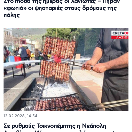
Στο mood της ημέρας οι Χανιώτες – Πήραν
«φωτιά» οι ψησταριές στους δρόμους της
πόλης
12.02.2026, 14:54
Σε ρυθμούς Τσικνοπέμπτης η Νεάπολη