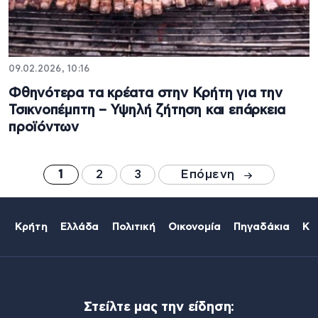
09.02.2026, 10:16
Φθηνότερα τα κρέατα στην Κρήτη για την
Τσικνοπέμπτη – Υψηλή ζήτηση και επάρκεια
προϊόντων
1
2
3
Επόμενη
Κρήτη
Ελλάδα
Πολιτική
Οικονομία
Πηγαδάκια
Κό
Στείλτε μας την είδηση: