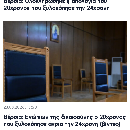
Βέροια: Ολοκληρώθηκε η απολογία του
20χρονου που ξυλοκόπησε την 24χρονη
23.03.2026, 15:50
Βέροια: Ενώπιων της δικαιοσύνης ο 20χρονος
που ξυλοκόπησε άγρια την 24χρονη (βίντεο)