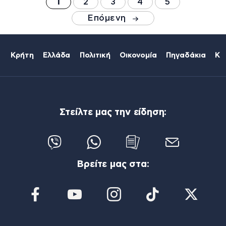
1
2
3
4
5
Επόμενη
Κρήτη
Ελλάδα
Πολιτική
Οικονομία
Πηγαδάκια
Κό
Στείλτε μας την είδηση:
Βρείτε μας στα: