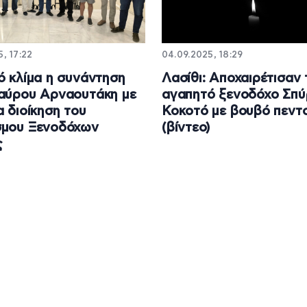
5, 17:22
04.09.2025, 18:29
ό κλίμα η συνάντηση
Λασίθι: Aποχαιρέτισαν 
αύρου Αρναουτάκη με
αγαπητό ξενοδόχο Σπύ
α διοίκηση του
Κοκοτό με βουβό πεντ
σμου Ξενοδόχων
(βίντεο)
ς