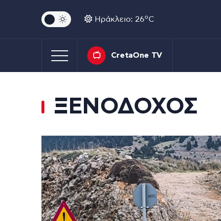
o
Ηράκλειο: 26
C
CretaOne TV
ΞΕΝΟΔΟΧΟΣ