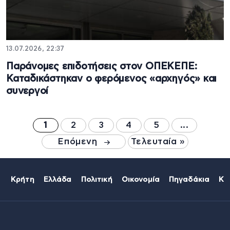
13.07.2026, 22:37
Παράνομες επιδοτήσεις στον ΟΠΕΚΕΠΕ:
Καταδικάστηκαν ο φερόμενος «αρχηγός» και
συνεργοί
1
2
3
4
5
...
Επόμενη
Τελευταία »
Κρήτη
Ελλάδα
Πολιτική
Οικονομία
Πηγαδάκια
Κό