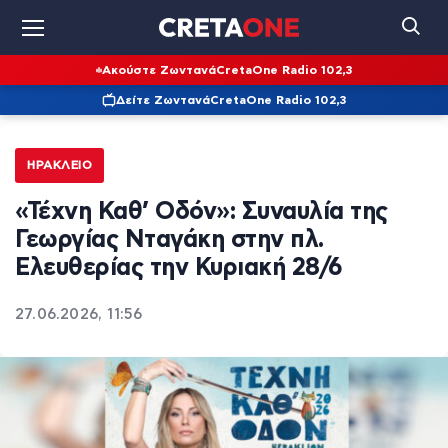
Ακούστε Ζωντανά
CretaOne Radio 102,3
Δείτε Ζωντανά
CretaOne Radio 102,3
ΗΡΆΚΛΕΙΟ
«Τέχνη Καθ’ Οδόν»: Συναυλία της
Γεωργίας Νταγάκη στην πλ.
Ελευθερίας την Κυριακή 28/6
27.06.2026, 11:56