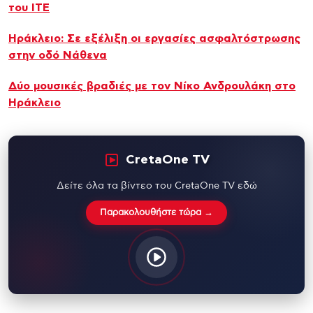
του ΙΤΕ
Ηράκλειο: Σε εξέλιξη οι εργασίες ασφαλτόστρωσης
στην οδό Νάθενα
Δύο μουσικές βραδιές με τον Νίκο Ανδρουλάκη στο
Ηράκλειο
CretaOne TV
Δείτε όλα τα βίντεο του CretaOne TV εδώ
Παρακολουθήστε τώρα →