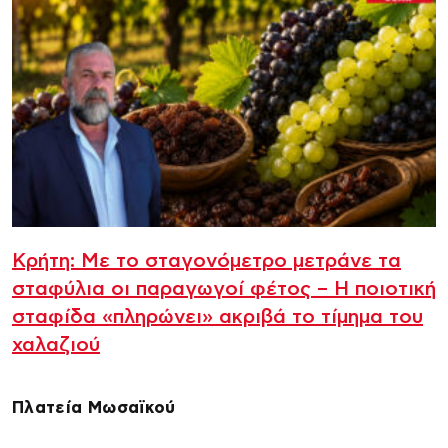
Κρήτη: Με το σταγονόμετρο μετράνε τα
σταφύλια οι παραγωγοί φέτος – Η ποιοτική
σταφίδα «πληρώνει» ακριβά το τίμημα του
χαλαζιού
Πλατεία Μωσαϊκού