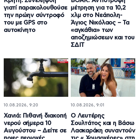
Κρήτη: Συνελήφθη
ΒΟΑΚ: Αντίστροφη
γιατί παρακολουθούσε
μέτρηση για τα 10,2
την πρώην σύντροφό
χλμ στο Νεάπολη-
του με GPS στο
Άγιος Νικόλαος – Τα
αυτοκίνητο
«αγκάθια» των
αποζημιώσεων και του
ΣΔΙΤ
10.08.2026, 9:20
10.08.2026, 9:01
Χανιά: Πιθανή διακοπή
Ο Λευτέρης
νερού σήμερα 10
Σουλτάτος και η Βάσω
Αυγούστου – Δείτε σε
Λασκαράκη συναντούν
ποιες περιοχές
τις « Χρυσοχέρες» στη