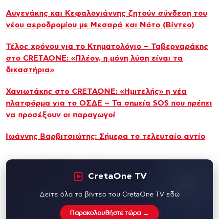
Αυγενάκης και Κεφαλογιάννης ζητούν σύνδεση του
νέου αεροδρομίου με Μεσαρά και Νότο (Βίντεο)
Τέλος χρόνου για το Κτηματολόγιο – Ταβερναράκης
στο CRETAONE: «Πλέον, η μόνη λύση είναι τα
δικαστήρια»
Χανιωτάκης στο CRETAONE: «Ημιτελής» η νέα
πλατφόρμα για το ΟΣΔΕ – Τα σημεία SOS που πρέπει
να προσέξουν οι παραγωγοί
Ιωάννης Βαρβιτσιώτης: Σήμερα το τελευταίο αντίο
CretaOne TV
Δείτε όλα τα βίντεο του CretaOne TV εδώ
Παρακολουθήστε τώρα →