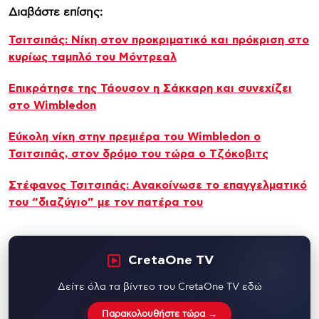
Διαβάστε επίσης:
Τσιτσιπάς: Νίκη στον προκριματικό και πρόκριση στο
κυρίως ταμπλό του Μόντρεαλ
Επικράτησε της Τάουσον η Σάκκαρη και συνεχίζει
στο Wimbledon
Εύκολη νίκη στην πρεμιέρα του Wimbledon ο
Τσιτσιπάς, στον δρόμο του τώρα ο Τζόκοβιτς
Στέφανος Τσιτσιπάς: Aνακοίνωσε το επαγγελματικό
του “διαζύγιο” με τον πατέρα του
CretaOne TV
Δείτε όλα τα βίντεο του CretaOne TV εδώ
Παρακολουθήστε τώρα →