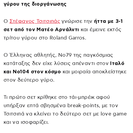
γύρου της διοργάνωσης
Ο
Στέφανος Τσιτσιπάς
γνώρισε την
ήττα με 3-1
σετ από τον Ματέο Αρνάλντι
και έμεινε εκτός
τρίτου γύρου στο Roland Garros.
Ο Έλληνας αθλητής, Νο79 της παγκόσμιας
κατάταξης δεν είχε λύσεις απέναντι στον
Ιταλό
και Νο104 στον κόσμο
και μοιραία αποκλείστηκε
στον δεύτερο γύρο.
Τι πρώτο σετ κρίθηκε στο τάι-μπρέικ αφού
υπήρξαν επτά σβησμένα break-points, με τον
Τσιτσιπά να κλείνει το δεύτερο σετ με love game
και να ισοφαρίζει.