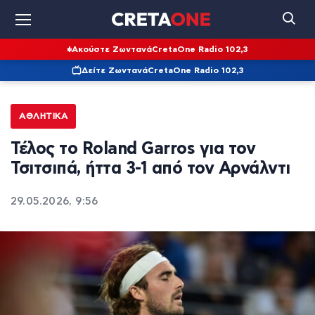
Ακούστε Ζωντανά
CretaOne Radio 102,3
Δείτε Ζωντανά
CretaOne Radio 102,3
ΑΘΛΗΤΙΚΆ
Τέλος το Roland Garros για τον
Τσιτσιπά, ήττα 3-1 από τον Αρνάλντι
29.05.2026, 9:56