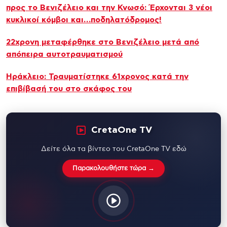
προς το Βενιζέλειο και την Κνωσό: Έρχονται 3 νέοι
κυκλικοί κόμβοι και…ποδηλατόδρομος!
22χρονη μεταφέρθηκε στο Βενιζέλειο μετά από
απόπειρα αυτοτραυματισμού
Ηράκλειο: Τραυματίστηκε 61χρονος κατά την
επιβίβασή του στο σκάφος του
CretaOne TV
Δείτε όλα τα βίντεο του CretaOne TV εδώ
Παρακολουθήστε τώρα →