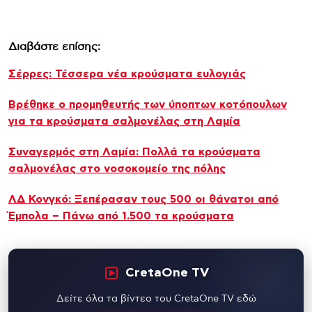
Διαβάστε επίσης:
Σέρρες: Τέσσερα νέα κρούσματα ευλογιάς
Βρέθηκε ο προμηθευτής των ύποπτων κοτόπουλων
για τα κρούσματα σαλμονέλας στη Λαμία
Συναγερμός στη Λαμία: Πολλά τα κρούσματα
σαλμονέλας στο νοσοκομείο της πόλης
ΛΔ Κονγκό: Ξεπέρασαν τους 500 οι θάνατοι από
Έμπολα – Πάνω από 1.500 τα κρούσματα
CretaOne TV
Δείτε όλα τα βίντεο του CretaOne TV εδώ