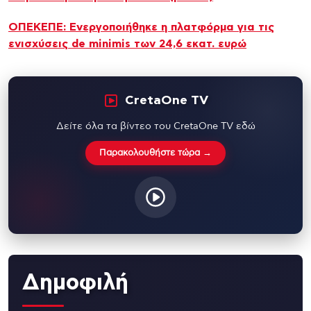
ΟΠΕΚΕΠΕ: Ενεργοποιήθηκε η πλατφόρμα για τις
ενισχύσεις de minimis των 24,6 εκατ. ευρώ
CretaOne TV
Δείτε όλα τα βίντεο του CretaOne TV εδώ
Παρακολουθήστε τώρα →
Δημοφιλή