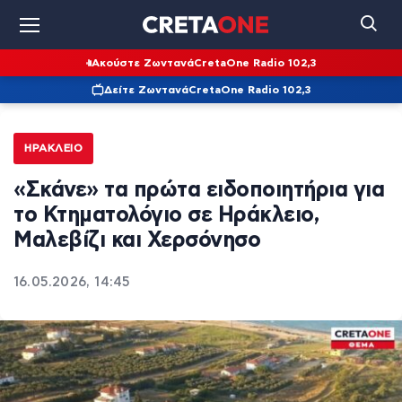
Ακούστε Ζωντανά
CretaOne Radio 102,3
Δείτε Ζωντανά
CretaOne Radio 102,3
ΗΡΆΚΛΕΙΟ
«Σκάνε» τα πρώτα ειδοποιητήρια για
το Κτηματολόγιο σε Ηράκλειο,
Μαλεβίζι και Χερσόνησο
16.05.2026, 14:45