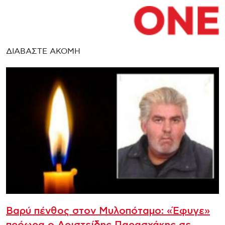
ΔΙΑΒΑΣΤΕ ΑΚΟΜΗ
Βαρύ πένθος στον Μυλοπόταμο: «Έφυγε»
πρόωρα ο Αριστείδης Παρασχάκης σε