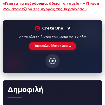
«Γεμάτα τα πεζοδρόμια, άδεια τα ταμεία» – Πτώση
25% στον τζίρο της αγοράς της Χερσονήσου
CretaOne TV
Δείτε όλα τα βίντεο του CretaOne TV εδώ
Παρακολουθήστε τώρα →
Δημοφιλή