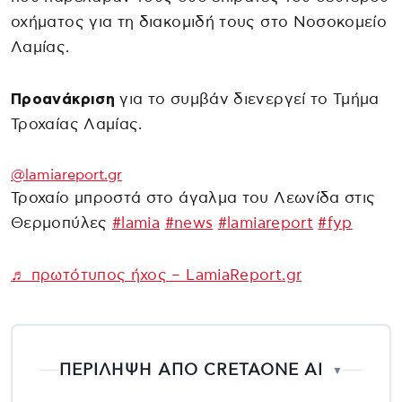
οχήματος για τη διακομιδή τους στο Νοσοκομείο
Λαμίας.
Προανάκριση
για το συμβάν διενεργεί το Τμήμα
Τροχαίας Λαμίας.
@lamiareport.gr
Τροχαίο μπροστά στο άγαλμα του Λεωνίδα στις
Θερμοπύλες
#lamia
#news
#lamiareport
#fyp
♬ πρωτότυπος ήχος – LamiaReport.gr
ΠΕΡΙΛΗΨΗ ΑΠΟ CRETAONE AI
▼