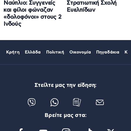
Ναύπλιο: Συγγενείς
Στρατιωτική Σχολή
και φίλοι φώναζαν
Ευελπίδων
«δολοφόνοι» στους 2
Ινδούς
Κρήτη
Ελλάδα
Πολιτική
Οικονομία
Πηγαδάκια
Κό
Στείλτε μας την είδηση:
Βρείτε μας στα: