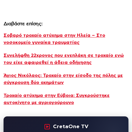
Διαβάστε επίσης:
Σοβαρό τροχαίο ατύχημα στην Ηλεία – Στο
νοσοκομείο γυναίκα τραυματίας
Συνελήφθη 22χρονος που ενεπλάκη σε τροχαίο ενώ
του είχε αφαιρεθεί η άδεια οδήγησης
Άγιος Νικόλαος: Τροχαίο στην είσοδο της πόλης με
σύγκρουση δύο οχημάτων
Τροχαίο ατύχημα στην Εύβοια: Συγκρούστηκε
αυτοκίνητο με αγριογούρουνο
CretaOne TV