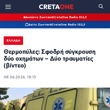
Ακούστε Ζωντανά
CretaOne Radio 102,3
Δείτε Ζωντανά
CretaOne Radio 102,3
ΕΛΛΆΔΑ
Θερμοπύλες: Σφοδρή σύγκρουση
δύο οχημάτων – Δύο τραυματίες
(βίντεο)
08.06.2026, 18:13