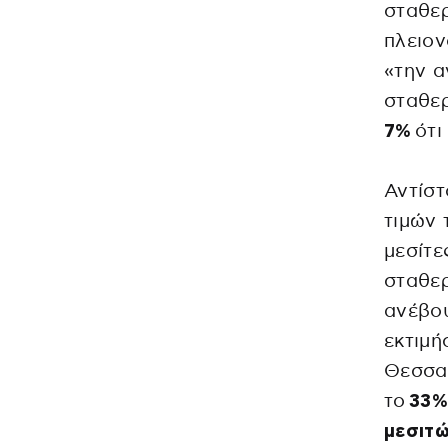
σταθερ
πλειον
«την 
σταθε
7%
ότι
Αντίστ
τιμών 
μεσίτε
σταθερ
ανέβου
εκτιμή
Θεσσαλ
το
33
μεσιτώ