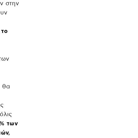
ύν στην
ουν
,
το
 των
ι θα
ης
όλις
4% των
μών,