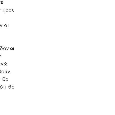
να
ν προς
ν οι
εδόν
οι
ν
 ενώ
θούν.
ς θα
ότι θα