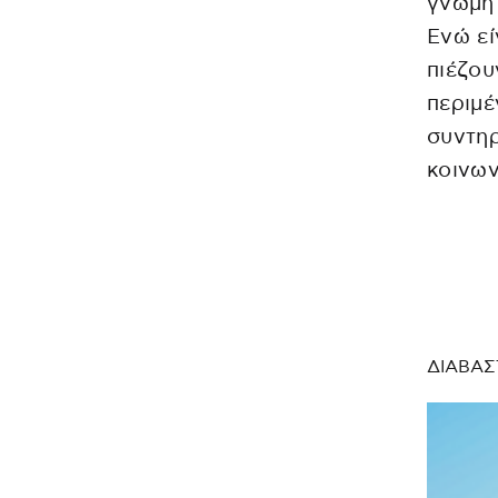
γνώμη 
Ενώ εί
πιέζου
περιμέ
συντηρ
κοινων
ΔΙΑΒΑΣ