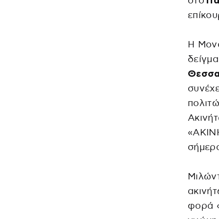
στο
Πα
επίκου
Η Μονά
δείγμα
Θεσσα
συνέχε
πολιτώ
Ακινήτ
«ΑΚΙΝ
σήμερα
Μιλών
ακινήτ
φορά 