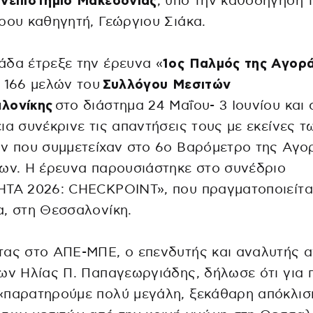
νεπιστήμιο Μακεδονίας
, υπό την καθοδήγηση 
ρου καθηγητή, Γεώργιου Σιάκα.
δα έτρεξε την έρευνα «
1ος Παλμός της Αγορ
 166 μελών του
Συλλόγου Μεσιτών
λονίκης
στο διάστημα 24 Μαΐου- 3 Ιουνίου και 
ια συνέκρινε τις απαντήσεις τους με εκείνες τ
ν που συμμετείχαν στο 6ο Βαρόμετρο της Αγο
ων. Η έρευνα παρουσιάστηκε στο συνέδριο
ΗΤΑ 2026: CHECKPOINT», που πραγματοποιείτα
, στη Θεσσαλονίκη.
τας στο ΑΠΕ-ΜΠΕ, ο επενδυτής και αναλυτής 
ων Ηλίας Π. Παπαγεωργιάδης, δήλωσε ότι για
«παρατηρούμε πολύ μεγάλη, ξεκάθαρη απόκλισ