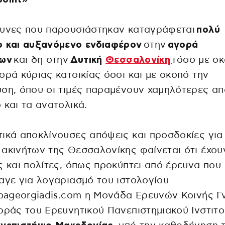
ευνες που παρουσιάστηκαν καταγράφεται
πολύ
ο και αυξανόμενο ενδιαφέρον
στην
αγορά
των
και δη στην
Δυτική
Θεσσαλονίκη
τόσο με σ
ορά κύριας κατοικίας όσοι και με σκοπό την
ση, όπου οι τιμές παραμένουν χαμηλότερες απ
 και τα ανατολικά.
ικά αποκλίνουσες απόψεις και προσδοκίες για
ακινήτων της Θεσσαλονίκης φαίνεται ότι έχου
ς και πολίτες, όπως προκύπτει από έρευνα που
αγε για λογαριασμό του ιστολογίου
apageorgiadis.com η Μονάδα Ερευνών Κοινής 
οράς του Ερευνητικού Πανεπιστημιακού Ινστιτ