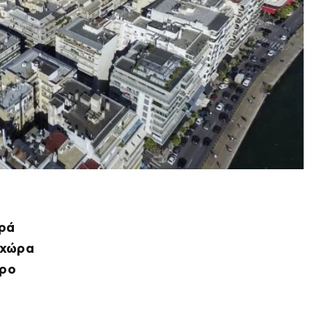
ορά
 χώρα
τρο