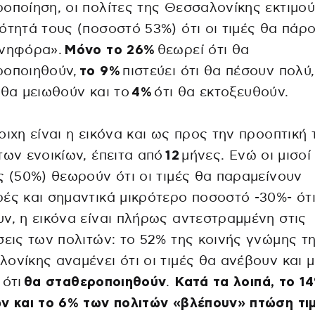
οποίηση, οι πολίτες της Θεσσαλονίκης εκτιμο
ότητά τους (ποσοστό 53%) ότι οι τιμές θα πάρ
ανηφόρα».
Μόνο το 26%
θεωρεί ότι θα
ροποιηθούν,
το 9%
πιστεύει ότι θα πέσουν πολύ
 θα μειωθούν και το
4%
ότι θα εκτοξευθούν.
οιχη είναι η εικόνα και ως προς την προοπτική
των ενοικίων, έπειτα από
12
μήνες. Ενώ οι μισοί
ς (50%) θεωρούν ότι οι τιμές θα παραμείνουν
ές και σημαντικά μικρότερο ποσοστό -30%- ότ
ν, η εικόνα είναι πλήρως αντεστραμμένη στις
σεις των πολιτών: το 52% της κοινής γνώμης τ
ονίκης αναμένει ότι οι τιμές θα ανέβουν και μ
%
ότι
θα σταθεροποιηθούν
.
Κατά τα λοιπά, το 1
ν και το 6% των πολιτών «βλέπουν» πτώση τι