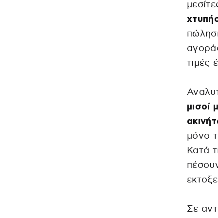
μεσίτε
χτυπήσ
πώληση
αγοράς
τιμές 
Αναλυτ
μισοί 
ακινήτ
μόνο τ
Κατά τ
πέσουν
εκτοξε
Σε αντ