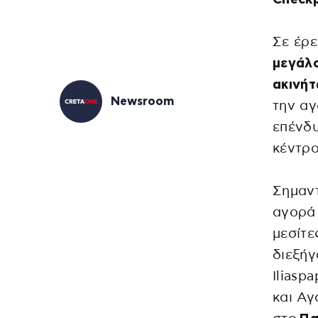
Σε έρ
μεγάλ
ακινή
Newsroom
την αγ
επένδυ
κέντρο
Σημαντ
αγορά 
μεσίτε
διεξήγ
Iliasp
και Αγ