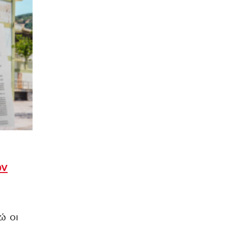
ών
ν
ώ οι