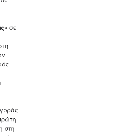
του
άς
» σε
στη
ων
ράς
ι
αγοράς
 πρώτη
η στη