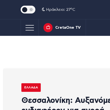
o
Ηράκλειο: 27
C
CretaOne TV
ΕΛΛΆΔΑ
Θεσσαλονίκη: Αυξανόμ