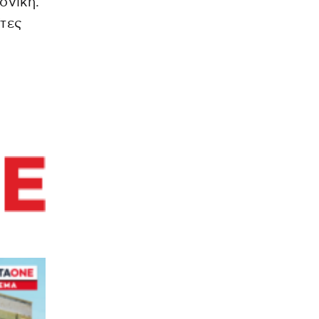
ονίκη.
ίτες
η