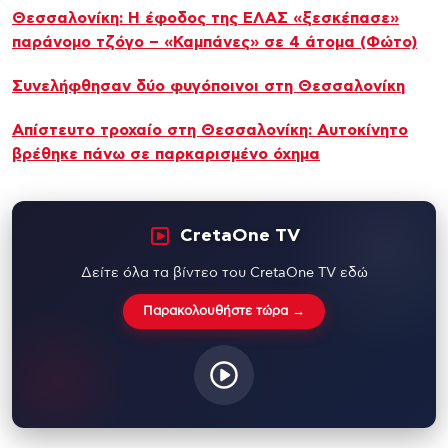
Θεσσαλονίκη: Η έφοδος της ΕΛΑΣ «ξεσκέπασε»
παράνομο τζόγο – «Καμπάνες» σε 4 άτομα (Φώτο)
Συνελήφθησαν δύο φυγόποινοι στη Θεσσαλονίκη
Απίστευτο τροχαίο στη Θεσσαλονίκη: Αυτοκίνητο
βρέθηκε πάνω σε παρκαρισμένο όχημα
CretaOne TV
Δείτε όλα τα βίντεο του CretaOne TV εδώ
Παρακολουθήστε τώρα →