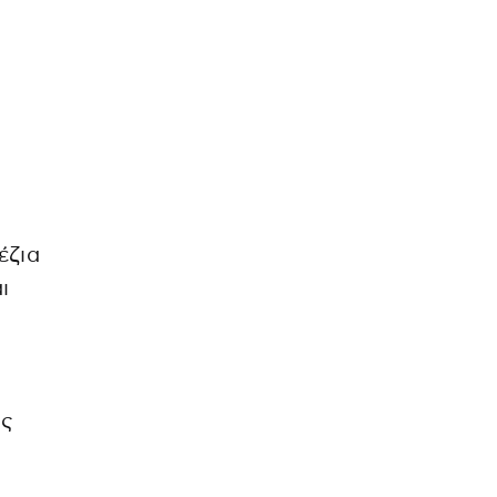
έζια
ι
ώς