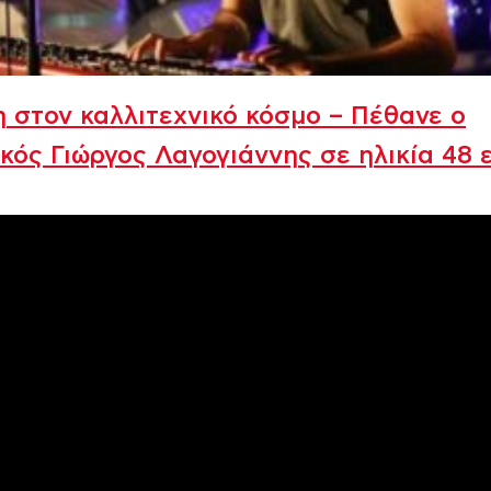
 στον καλλιτεχνικό κόσμο – Πέθανε ο
κός Γιώργος Λαγογιάννης σε ηλικία 48 