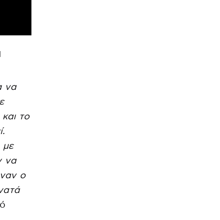
ι
α να
ε
και το
ί.
 με
ν να
αναν ο
νατά
κό