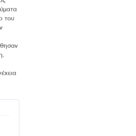
ις
αύματα
ο του
ν
ο
άθησαν
η.
έχεια