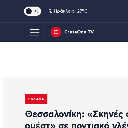
o
Ηράκλειο: 27
C
CretaOne TV
ΕΛΛΆΔΑ
Θεσσαλονίκη: «Σκηνές
ουέστ» σε ποντιακό γλέ