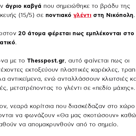
ον
άγριο καβγά
που σημειώθηκε το βράδυ της
κευής (15/5) σε
ποντιακό
γλέντι
στη Νικόπολη
.
χιστον
20 άτομα φέρεται πως εμπλέκονται στο
ατικό
.
να με το
Thesspost.gr
, αυτό φαίνεται πως οι
έχοντες εκτοξεύουν πλαστικές καρέκλες, τραπ
λα αντικείμενα, ενώ ανταλλάσσουν κλωτσιές κα
ές, μετατρέποντας το γλέντι σε «πεδίο μάχης».
ον, νεαρά κορίτσια που διασκέδαζαν στο χώρο
ονται να φωνάζουν «Θα μας σκοτώσουν» καθ
αθούν να απομακρυνθούν από το σημείο.