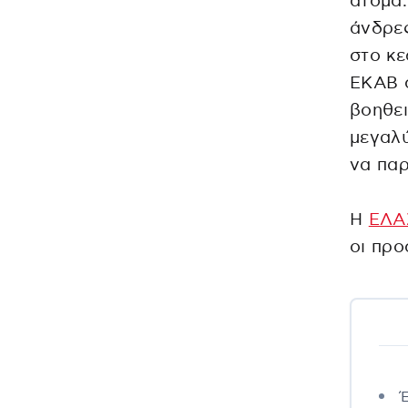
άτομα:
άνδρες
στο κ
ΕΚΑΒ 
βοηθει
μεγαλύ
να παρ
Η
ΕΛΑ
οι προ