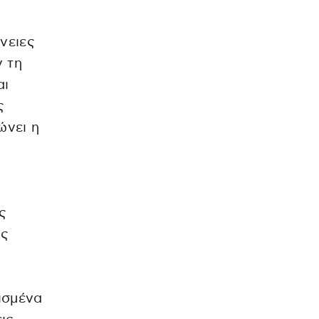
νειες
ν τη
αι
ς
ώνει η
ς
ις
ισμένα