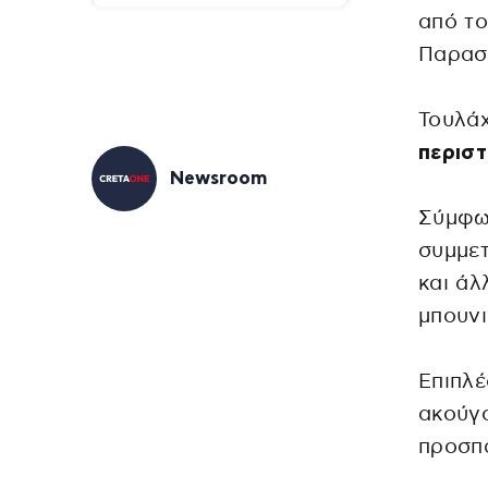
από τ
Παρασ
Τουλά
περιστ
Newsroom
Σύμφω
συμμετ
και άλ
μπουνι
Επιπλέ
ακούγ
προσπ