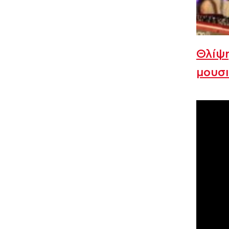
Θλίψη
μουσι