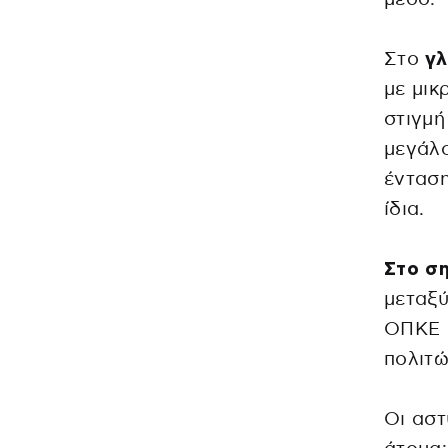
Στο
γλ
με μικ
στιγμή
μεγάλο
ένταση
ίδια.
Στο ση
μεταξύ
ΟΠΚΕ κ
πολιτώ
Οι αστ