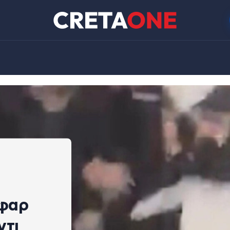
 φαρ
ντι