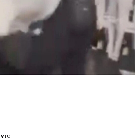
έν
το