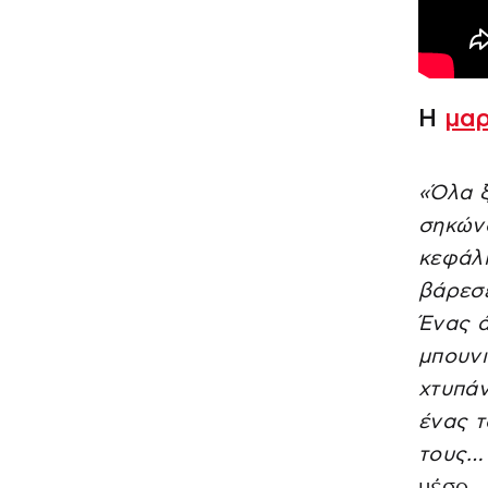
Η
μαρ
«Όλα ξ
σηκώνο
κεφάλι
βάρεσε
Ένας ά
μπουνι
χτυπάν
ένας τ
τους…
μέσο.