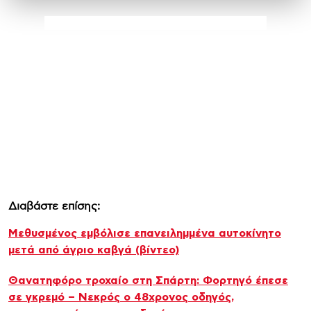
Διαβάστε επίσης:
Μεθυσμένος εμβόλισε επανειλημμένα αυτοκίνητο
μετά από άγριο καβγά (βίντεο)
Θανατηφόρο τροχαίο στη Σπάρτη: Φορτηγό έπεσε
σε γκρεμό – Νεκρός ο 48χρονος οδηγός,