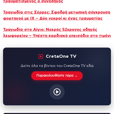
τραυματισμένος ο συνοδηγός
Τραγωδία στις Σέρρες: Σφοδρή μετωπική σύγκρουση
φορτηγού με ΙΧ – Δύο νεκροί κι ένας τραυματίας
Τραγωδία στο Αίγιο: Νεκρός 52χρονος οδηγός
λεωφορείου – Υπέστη καρδιακό επεισόδιο στο τιμόνι
CretaOne TV
Δείτε όλα τα βίντεο του CretaOne TV εδώ
Παρακολουθήστε τώρα →