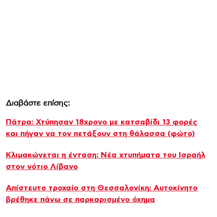
Διαβάστε επίσης:
Πάτρα: Χτύπησαν 18χρονο με κατσαβίδι 13 φορές
και πήγαν να τον πετάξουν στη θάλασσα (φώτο)
Κλιμακώνεται η ένταση: Νέα χτυπήματα του Ισραήλ
στον νότιο Λίβανο
Απίστευτο τροχαίο στη Θεσσαλονίκη: Αυτοκίνητο
βρέθηκε πάνω σε παρκαρισμένο όχημα