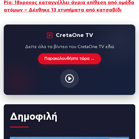
Ρίο: 18χρονος καταγγέλλει άγρια επίθεση από ομάδα
ατόμων – Δέχθηκε 13 χτυπήματα από κατσαβίδι
CretaOne TV
Δείτε όλα τα βίντεο του CretaOne TV εδώ
Παρακολουθήστε τώρα →
Δημοφιλή