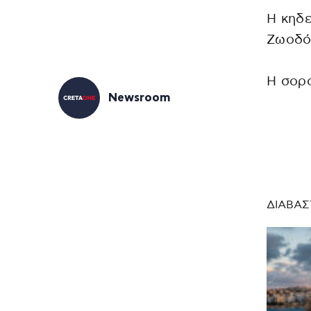
Η κηδε
Ζωοδόχ
Η σορό
Newsroom
ΔΙΑΒΑΣ