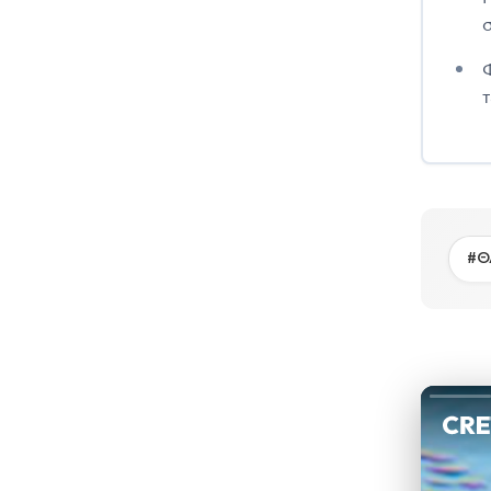
σ
τ
#Θ