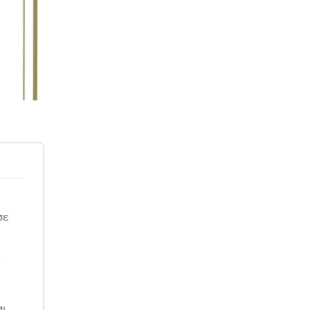
σε
ν
αι