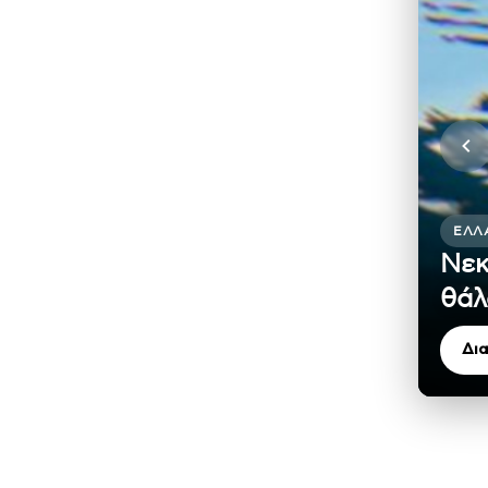
ΕΛΛ
Νεκ
θάλ
Δι