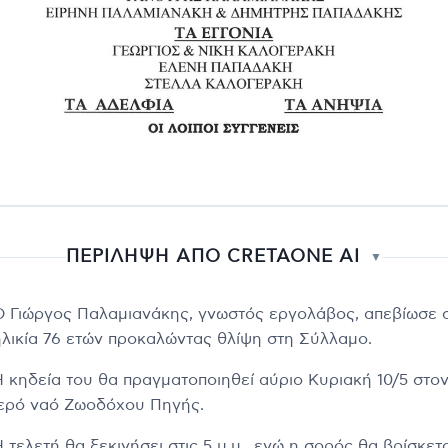
ΠΕΡΙΛΗΨΗ ΑΠΟ CRETAONE AI
▼
Ο Γιώργος Παλαμιανάκης, γνωστός εργολάβος, απεβίωσε 
ηλικία 76 ετών προκαλώντας θλίψη στη Σύλλαμο.
Η κηδεία του θα πραγματοποιηθεί αύριο Κυριακή 10/5 στο
ιερό ναό Ζωοδόχου Πηγής.
 τελετή θα ξεκινήσει στις 5 μ.μ., ενώ η σορός θα βρίσκετ