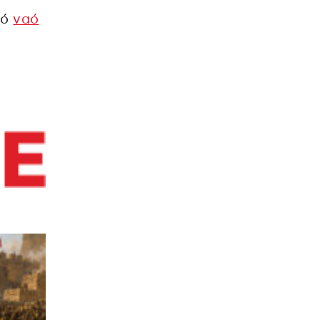
ρό
ναό