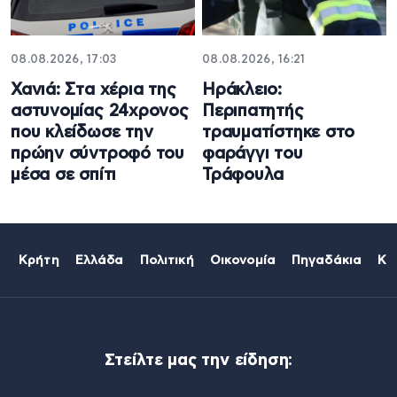
08.08.2026, 17:03
08.08.2026, 16:21
Χανιά: Στα χέρια της
Ηράκλειο:
αστυνομίας 24χρονος
Περιπατητής
που κλείδωσε την
τραυματίστηκε στο
πρώην σύντροφό του
φαράγγι του
μέσα σε σπίτι
Τράφουλα
Κρήτη
Ελλάδα
Πολιτική
Οικονομία
Πηγαδάκια
Κό
Στείλτε μας την είδηση: