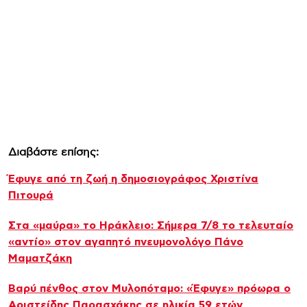
Διαβάστε επίσης:
Έφυγε από τη ζωή η δημοσιογράφος Χριστίνα
Πιτουρά
Στα «μαύρα» το Ηράκλειο: Σήμερα 7/8 το τελευταίο
«αντίο» στον αγαπητό πνευμονολόγο Πάνο
Μαματζάκη
Βαρύ πένθος στον Μυλοπόταμο: «Έφυγε» πρόωρα ο
Αριστείδης Παρασχάκης σε ηλικία 59 ετών