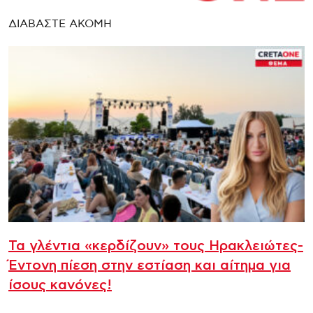
ΔΙΑΒΑΣΤΕ ΑΚΟΜΗ
Τα γλέντια «κερδίζουν» τους Ηρακλειώτες-
Έντονη πίεση στην εστίαση και αίτημα για
ίσους κανόνες!