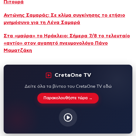
Πιτουρά
Αντώνης Σαμαράς: Σε κλίμα συγκίνησης το ετήσιο
μνημόσυνο για τη Λένα Σαμαρά
Στα «μαύρα» το Ηράκλειο: Σήμερα 7/8 το τελευταίο
«αντίο» στον αγαπητό πνευμονολόγο Πάνο
Μαματζάκη
CretaOne TV
Δείτε όλα τα βίντεο του CretaOne TV εδώ
Παρακολουθήστε τώρα →