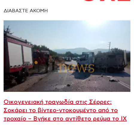
ΔΙΑΒΑΣΤΕ ΑΚΟΜΗ
Οικογενειακή τραγωδία στις Σέρρες:
Σοκάρει το βίντεο-ντοκουμέντο από το
τροχαίο – Βγήκε στο αντίθετο ρεύμα το ΙΧ