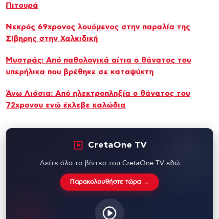
Πιτουρά
Νεκρός 69χρονος λουόμενος στην παραλία της
Σίβηρης στην Χαλκιδική
Μυστράς: Από παθολογικά αίτια ο θάνατος του
υπερήλικα που βρέθηκε σε καταψύκτη
Άνω Λιόσια: Από ηλεκτροπληξία ο θάνατος του
72χρονου ενώ έκλεβε καλώδια
CretaOne TV
Δείτε όλα τα βίντεο του CretaOne TV εδώ
Παρακολουθήστε τώρα →