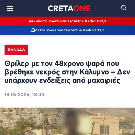
Ακούστε Ζωντανά
CretaOne Radio 102,3
Δείτε Ζωντανά
CretaOne Radio 102,3
ΕΛΛΆΔΑ
Θρίλερ με τον 48χρονο ψαρά που
βρέθηκε νεκρός στην Κάλυμνο – Δεν
υπάρχουν ενδείξεις από μαχαιριές
18.05.2026, 18:04