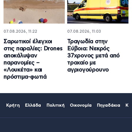
07.08.2026, 11:22
07.08.2026, 11:03
Σαρωτικοί έλεγχοι
Τραγωδία στην
στις παραλίες: Drones
Εύβοια: Νεκρός
αποκάλυψαν
37χρονος μετά από
παρανομίες –
τροχαίο με
«Λουκέτα» και
αγριογούρουνο
πρόστιμα-φωτιά
Κρήτη
Ελλάδα
Πολιτική
Οικονομία
Πηγαδάκια
Κό