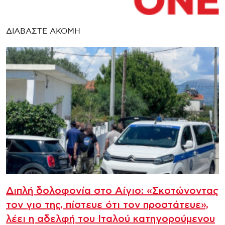
ΔΙΑΒΑΣΤΕ ΑΚΟΜΗ
Διπλή δολοφονία στο Αίγιο: «Σκοτώνοντας
τον γιο της, πίστευε ότι τον προστάτευε»,
λέει η αδελφή του Ιταλού κατηγορούμενου