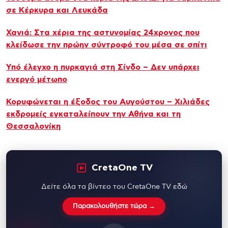
σε Κέρκυρα και Λευκάδα
Χανιά: Στα χέρια της αστυνομίας 24χρονος που
κλείδωσε την πρώην σύντροφό του μέσα σε σπίτι
Υπό έλεγχο η πυρκαγιά στη Σίνδο – Δεν υπάρχει
ενεργό μέτωπο
Κορυφώνεται η έξοδος του Αυγούστου – Χιλιάδες
εκδρομείς εγκαταλείπουν την Αθήνα και τη
Θεσσαλονίκη
CretaOne TV
Δείτε όλα τα βίντεο του CretaOne TV εδώ
Παρακολουθήστε τώρα →