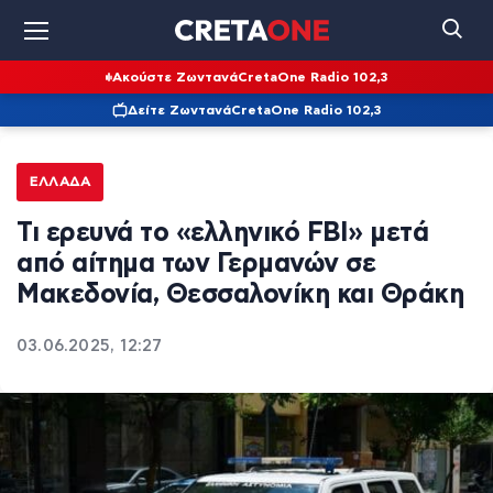
Ακούστε Ζωντανά
CretaOne Radio 102,3
Δείτε Ζωντανά
CretaOne Radio 102,3
ΕΛΛΆΔΑ
Τι ερευνά το «ελληνικό FBI» μετά
από αίτημα των Γερμανών σε
Μακεδονία, Θεσσαλονίκη και Θράκη
03.06.2025, 12:27