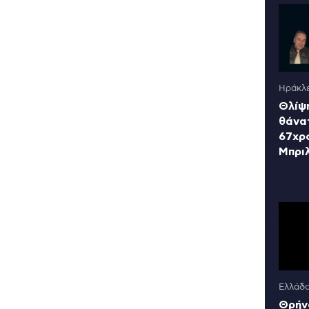
Ηράκλε
Θλίψη
θάνα
67χρ
Μπρι
Ελλάδ
Θρήν