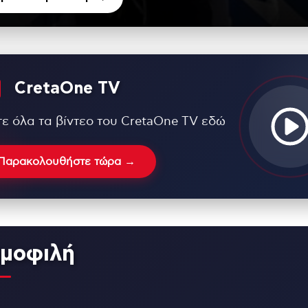
CretaOne TV
τε όλα τα βίντεο του CretaOne TV εδώ
Παρακολουθήστε τώρα →
μοφιλή