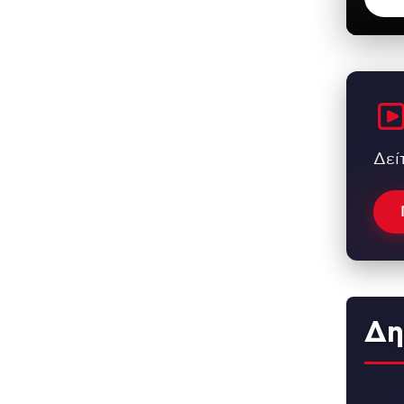
Δεί
Δη