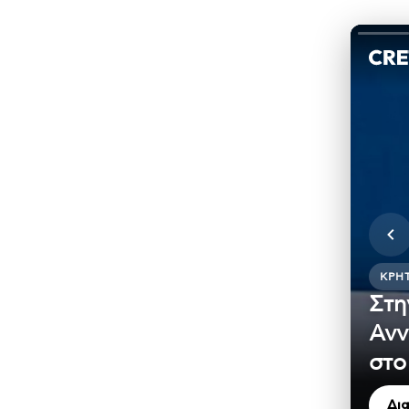
ΚΡΉ
Στη
Ανν
στο
Δι