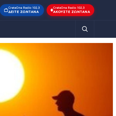
CretaOne Radio 102,3
CretaOne Radio 102,3
ΔΕΊΤΕ ΖΩΝΤΑΝΆ
ΑΚΟΎΣΤΕ ΖΩΝΤΑΝΆ