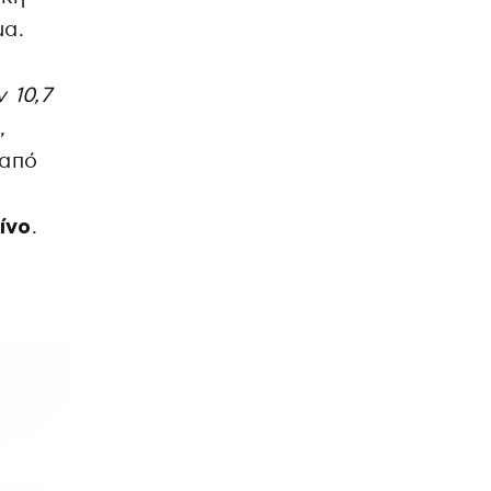
μα.
 10,7
,
 από
ίνο
.