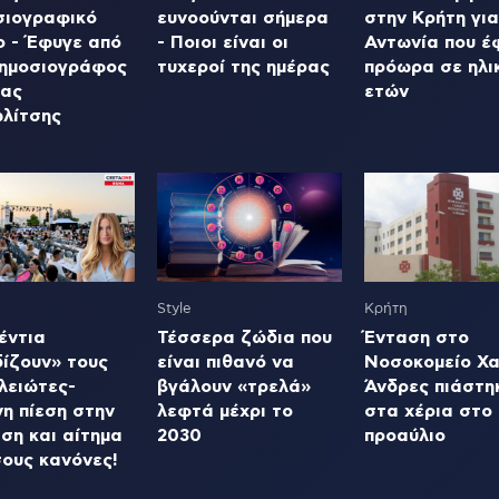
σιογραφικό
ευνοούνται σήμερα
στην Κρήτη για
ο - Έφυγε από
- Ποιοι είναι οι
Αντωνία που έ
δημοσιογράφος
τυχεροί της ημέρας
πρόωρα σε ηλικ
ας
ετών
λίτσης
Style
Κρήτη
έντια
Τέσσερα ζώδια που
Ένταση στο
δίζουν» τους
είναι πιθανό να
Νοσοκομείο Χα
λειώτες-
βγάλουν «τρελά»
Άνδρες πιάστη
η πίεση στην
λεφτά μέχρι το
στα χέρια στο
ση και αίτημα
2030
προαύλιο
σους κανόνες!