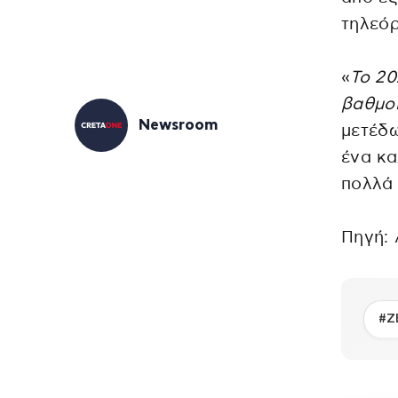
τηλεόρ
«
Το 20
βαθμοί
Newsroom
μετέδω
ένα κα
πολλ
Πηγή:
#Ζ