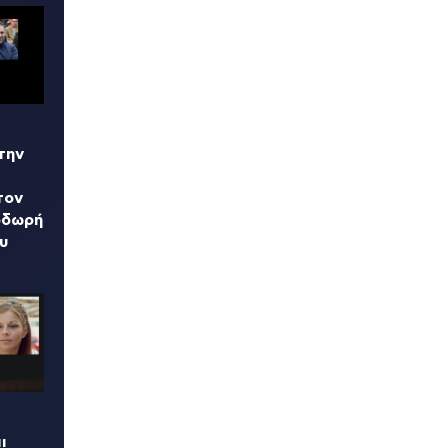
την
τον
οδωρή
υ
ι