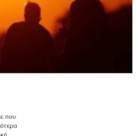
τε που
σότερα
ική