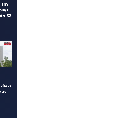
 την
φυγε
ία 53
νίων:
καν