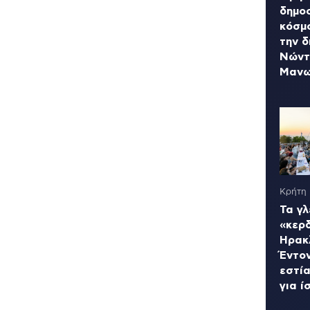
δημο
κόσμ
την 
Νώντ
Μανω
Κρήτη
Τα γλ
«κερ
Ηρακ
Έντον
εστία
για ί