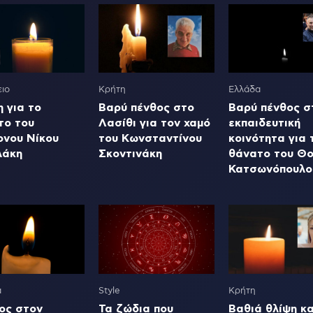
ιο
Κρήτη
Ελλάδα
 για το
Βαρύ πένθος στο
Βαρύ πένθος σ
το του
Λασίθι για τον χαμό
εκπαιδευτική
ονου Νίκου
του Κωνσταντίνου
κοινότητα για 
λάκη
Σκοντινάκη
θάνατο του Θ
Κατσωνόπουλο
α
Style
Κρήτη
ος στον
Τα ζώδια που
Βαθιά θλίψη κα