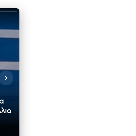
α
λιο