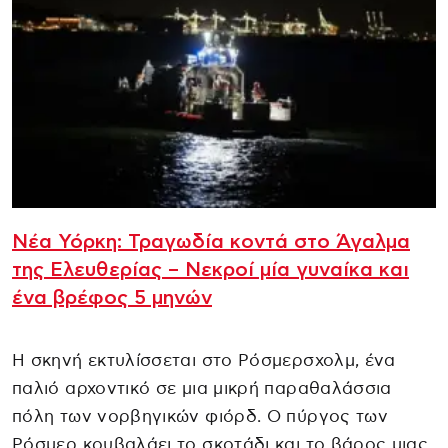
Νέα Υόρκη: Τραγωδία κοντά στο Άγαλμα
της Ελευθερίας – Νεκροί μία γυναίκα και
ένα βρέφος 5 μηνών
Η σκηνή εκτυλίσσεται στο Ρόσμερσχολμ, ένα
παλιό αρχοντικό σε μια μικρή παραθαλάσσια
πόλη των νορβηγικών φιόρδ. Ο πύργος των
Ρόσμερ κουβαλάει το σκοτάδι και το βάρος μιας