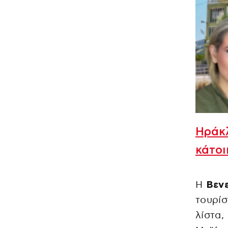
Ηράκλ
κάτοι
Η
Βενε
τουρίσ
λίστα,