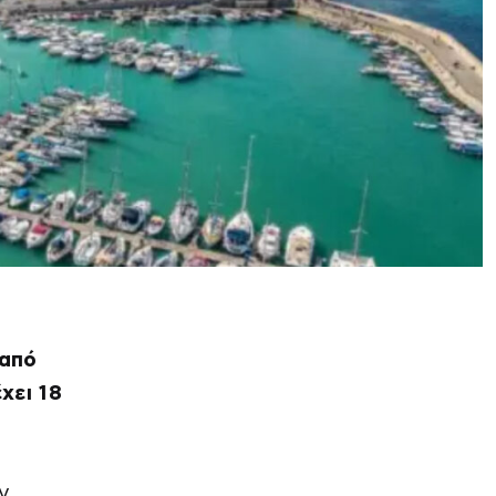
 από
χει 18
ν