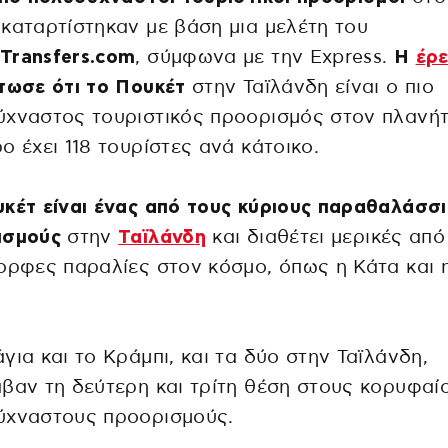
καταρτίστηκαν με βάση μια μελέτη του
Transfers.com
, σύμφωνα με την Express.
Η
έρ
τωσε ότι το Πουκέτ
στην Ταϊλάνδη είναι ο πιο
χναστος τουριστικός προορισμός στον πλανήτ
ο έχει 118 τουρίστες ανά κάτοικο.
κέτ είναι ένας από τους κύριους παραθαλάσσ
ισμούς
στην
Ταϊλάνδη
και διαθέτει μερικές από
ορφες παραλίες στον κόσμο, όπως η Κάτα και 
.
για και το Κράμπι, και τα δύο στην Ταϊλάνδη,
βαν τη δεύτερη και τρίτη θέση στους κορυφαί
ύχναστους προορισμούς.