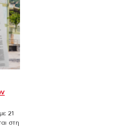
ών
με 21
αι στη
ο