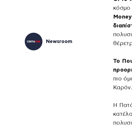
κόσμο 
Money
διαπίσ
πολυσύ
Newsroom
θέρετρ
Το Που
προορ
πιο όμ
Καρόν
Η Πατά
κατέλα
πολυσ