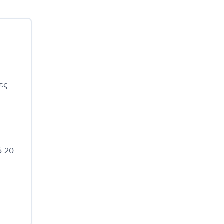
ες
ό 20