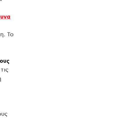
ευνα
η. Το
ιους
 τις
η
ους