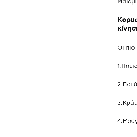
Μαϊάμι
Κορυφ
κίνησ
Οι πιο
1.Πουκ
2.Πατά
3.Κράμ
4.Μούγ