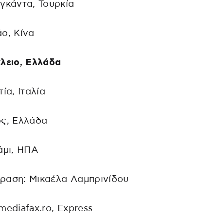
γκάντα, Τουρκία
ο, Κίνα
λειο, Ελλάδα
τία, Ιταλία
ος, Ελλάδα
άμι, ΗΠΑ
ραση: Μικαέλα Λαμπρινίδου
mediafax.ro, Express