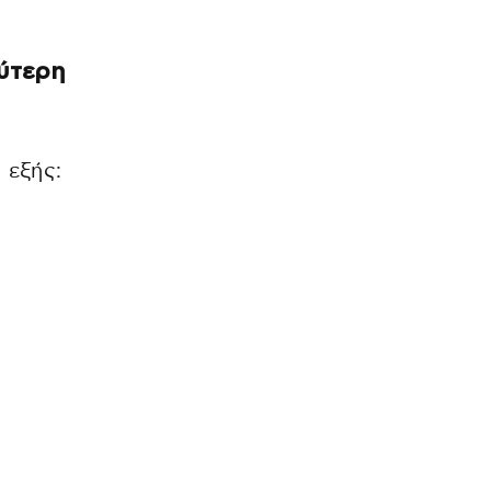
λύτερη
 εξής: