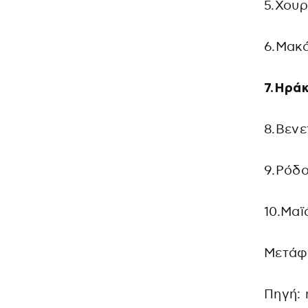
5.Χουρ
6.Μακά
7.Ηράκ
8.Βενε
9.Ρόδ
10.Μαϊ
Μετάφ
Πηγή: 