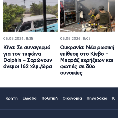
08.08.2026, 8:35
08.08.2026, 8:05
Κίνα: Σε συναγερμό
Ουκρανία: Νέα ρωσική
για τον τυφώνα
επίθεση στο Κίεβο –
Dolphin – Σαρώνουν
Μπαράζ εκρήξεων και
άνεμοι 162 χλμ./ώρα
φωτιές σε δύο
συνοικίες
Κρήτη
Ελλάδα
Πολιτική
Οικονομία
Πηγαδάκια
Κό