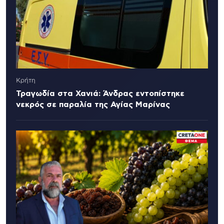
Κρήτη
Τραγωδία στα Χανιά: Άνδρας εντοπίστηκε
νεκρός σε παραλία της Αγίας Μαρίνας