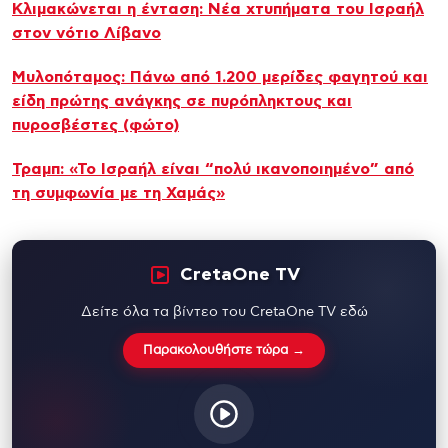
Κλιμακώνεται η ένταση: Νέα χτυπήματα του Ισραήλ
στον νότιο Λίβανο
Μυλοπόταμος: Πάνω από 1.200 μερίδες φαγητού και
είδη πρώτης ανάγκης σε πυρόπληκτους και
πυροσβέστες (φώτο)
Τραμπ: «Το Ισραήλ είναι “πολύ ικανοποιημένο” από
τη συμφωνία με τη Χαμάς»
CretaOne TV
Δείτε όλα τα βίντεο του CretaOne TV εδώ
Παρακολουθήστε τώρα →