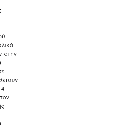
ς
ού
ολικά
ν στην
α
σε
αθέτουν
 4
Στον
ής
α