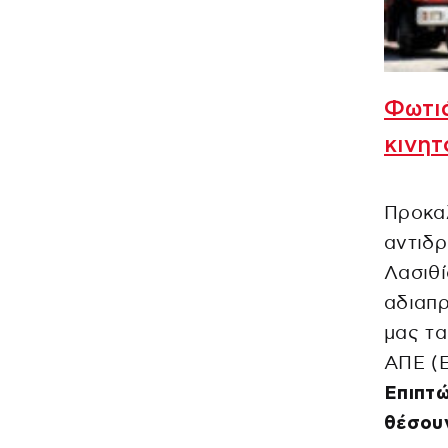
Φωτι
κινητ
Προκαλ
αντιδρ
Λασιθί
αδιαπρ
μας τα
ΑΠΕ (Ε
Επιπτ
θέσουν