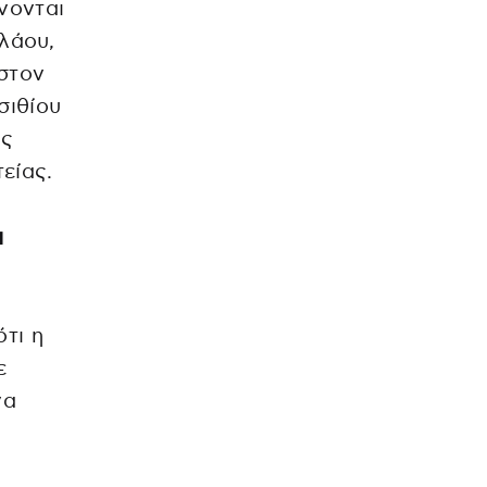
νονται
λάου,
 στον
σιθίου
ες
είας.
ι
τι η
ε
να
ς