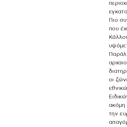
περιοχ
εγκατ
Πιο συ
που έχ
Κάλλου
υψόμετ
Παράλλ
αρχαιο
διατηρ
οι ζών
εθνικώ
Ειδικώ
ακόμη 
την ευ
απαγό