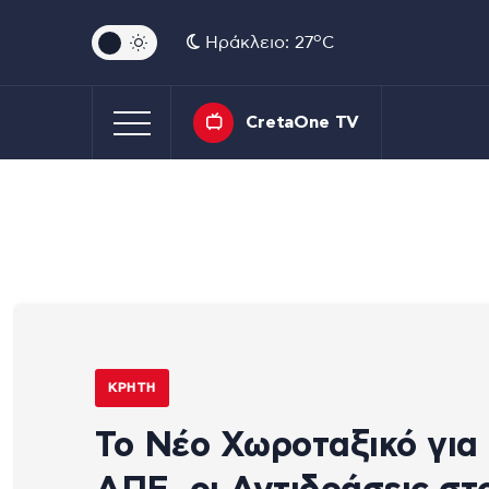
o
Ηράκλειο: 27
C
CretaOne TV
ΚΡΉΤΗ
Το Νέο Χωροταξικό για 