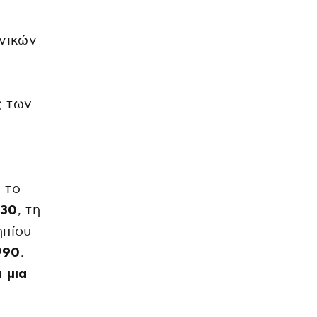
νικών
ς των
 το
030
, τη
ηπίου
990
.
ι μια