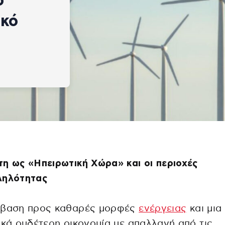
ο
ακό
η ως «Ηπειρωτική Χώρα» και οι περιοχές
ληλότητας
άβαση προς καθαρές μορφές
ενέργειας
και μια
ικά ουδέτερη οικονομία με απαλλαγή από τις