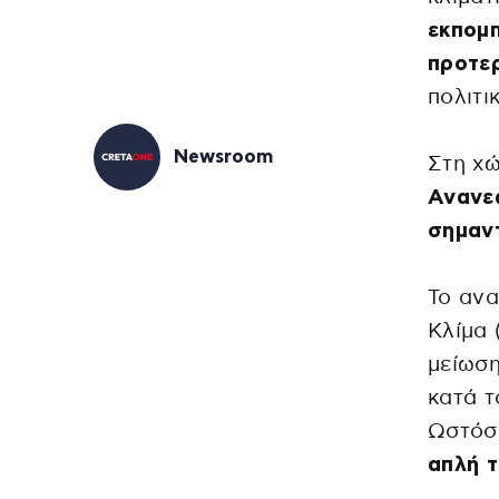
εκπομπ
προτε
πολιτι
Newsroom
Στη χώ
Ανανε
σημαντ
Το ανα
Κλίμα
μείωσ
κατά 
Ωστόσ
απλή τ