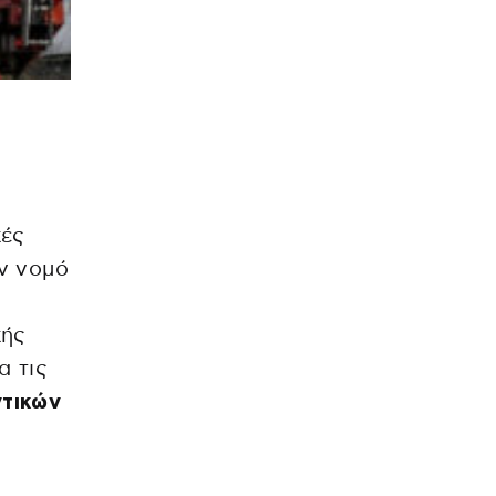
κές
ον νομό
κής
α τις
τικών
α