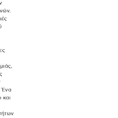
ν
νών.
χές
ύ
ες
μιάς,
ς
ν
. Ένα
ο και
τήτων