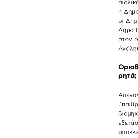
αιολικ
η Δημο
οι Δημ
Δήμο Ι
στον ο
Ανάληψ
Οριοθ
ρητά;
Απέναν
ύπαιθρ
βιομηχ
εξετάσ
αποκλε