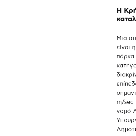
Η Κρή
καταλ
Μια απ
είναι 
πάρκα.
κατηγο
διακρί
επίπεδ
σημαντ
m/sec 
νομό Λ
Υπουργ
Δημοτι