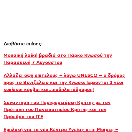
Διαβάστε επίσης:
Μουσική λαϊκή βραδιά στο Πάρκο Κνωσού την
Παρασκευή 7 Αυγούστου
Αλλάζει όψη επιτέλους – λόγω UNESCO – ο δρόμος
προς το Βενιζέλειο και την Κνωσό: Έρχονται 3 νέοι
κυκλικοί κόμβοι και…ποδηλατόδρομος!
Συνάντηση του Περιφερειάρχη Κρήτης με τον
Πρύτανη του Πανεπιστημίου Κρήτης και τον
Πρόεδρο του ΙΤΕ
Εμπλοκή για το νέο Κέντρο Υγείας στις Μοίρες –