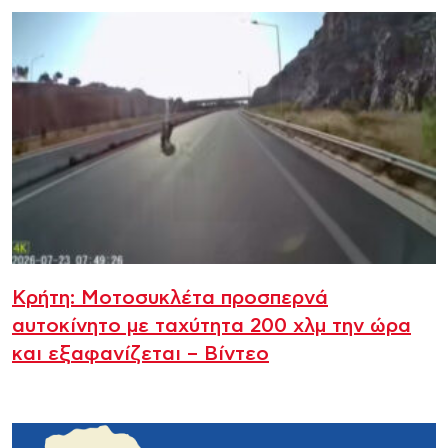
Κρήτη: Μοτοσυκλέτα προσπερνά
αυτοκίνητο με ταχύτητα 200 χλμ την ώρα
και εξαφανίζεται – Βίντεο