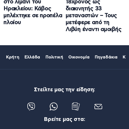
στο λιμάνι του
18χρονος ως
Ηρακλείου: Κάβος
διακινητής 33
μπλέχτηκε σε προπέλα
μεταναστών – Τους
πλοίου
μετέφερε από τη
Λιβύη έναντι αμοιβής
Κρήτη
Ελλάδα
Πολιτική
Οικονομία
Πηγαδάκια
Κό
Στείλτε μας την είδηση:
Βρείτε μας στα: