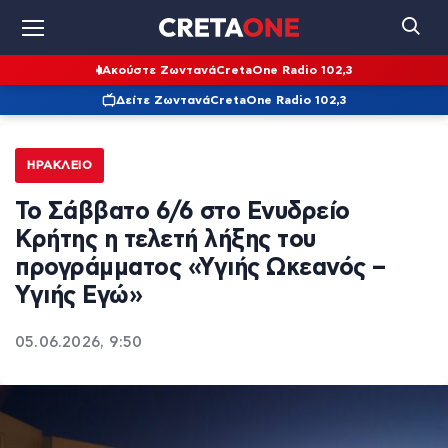
Ακούστε Ζωντανά
CretaOne Radio 102,3
Δείτε Ζωντανά
CretaOne Radio 102,3
ΗΡΆΚΛΕΙΟ
Το Σάββατο 6/6 στο Ενυδρείο
Κρήτης η τελετή λήξης του
προγράμματος «Υγιής Ωκεανός –
Υγιής Εγώ»
05.06.2026, 9:50