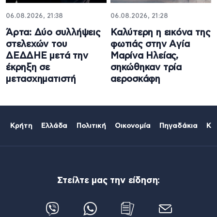
06.08.2026, 21:38
06.08.2026, 21:28
Άρτα: Δύο συλλήψεις
Καλύτερη η εικόνα της
στελεχών του
φωτιάς στην Aγία
ΔΕΔΔΗΕ μετά την
Μαρίνα Ηλείας,
έκρηξη σε
σηκώθηκαν τρία
μετασχηματιστή
αεροσκάφη
Κρήτη
Ελλάδα
Πολιτική
Οικονομία
Πηγαδάκια
Κό
Στείλτε μας την είδηση: