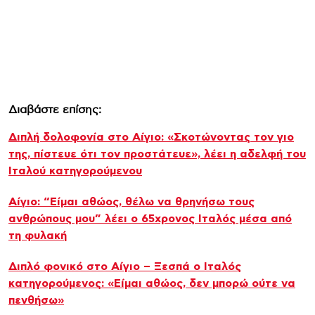
Διαβάστε επίσης:
Διπλή δολοφονία στο Αίγιο: «Σκοτώνοντας τον γιο
της, πίστευε ότι τον προστάτευε», λέει η αδελφή του
Ιταλού κατηγορούμενου
Αίγιο: “Είμαι αθώος, θέλω να θρηνήσω τους
ανθρώπους μου” λέει ο 65χρονος Ιταλός μέσα από
τη φυλακή
Διπλό φονικό στο Αίγιο – Ξεσπά ο Ιταλός
κατηγορούμενος: «Είμαι αθώος, δεν μπορώ ούτε να
πενθήσω»